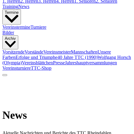
1. Herren
2. Herren
3. Herren
4. Herren
1. Senioren
2. Senioren
Training
News
Termine
Vereinstermine
Turniere
Bilder
Archiv
Vorsitzende
Vorstände
Vereinsmeister
Mannschaften
Unsere
Farben
Erfolge und Triumphe
40 Jahre TTC (1990)
Wolfgang Horsch
(Olympia)
Vereinsblättchen
Presse
Jahreshauptversammlungen
Vereinsturniere
TTC-Shop
News
Aktuelle Nachrichten und Berichte des TTC Rheindahlen.