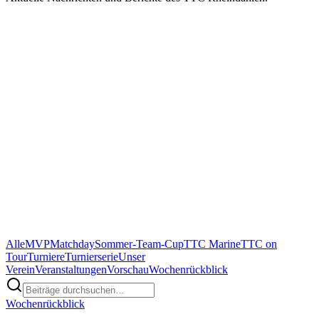
Alle
MVP
Matchday
Sommer-Team-Cup
TTC Marine
TTC on
Tour
Turniere
Turnierserie
Unser
Verein
Veranstaltungen
Vorschau
Wochenrückblick
Wochenrückblick