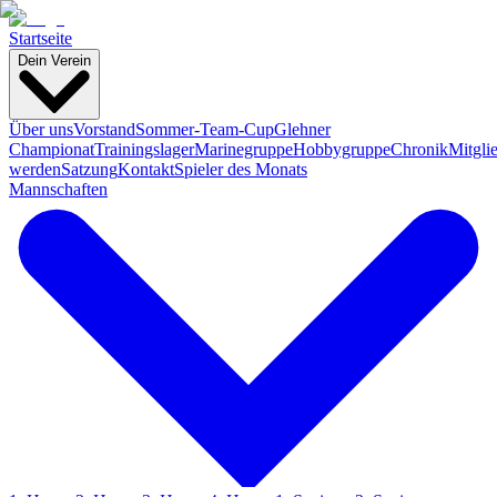
Startseite
Dein Verein
Über uns
Vorstand
Sommer-Team-Cup
Glehner
Championat
Trainingslager
Marinegruppe
Hobbygruppe
Chronik
Mitgli
werden
Satzung
Kontakt
Spieler des Monats
Mannschaften