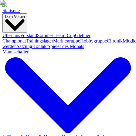
Startseite
Dein Verein
Über uns
Vorstand
Sommer-Team-Cup
Glehner
Championat
Trainingslager
Marinegruppe
Hobbygruppe
Chronik
Mitgli
werden
Satzung
Kontakt
Spieler des Monats
Mannschaften