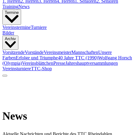
1. Herren
2. Herren
3. Herren
4. Herren
1. Senioren
2. Senioren
Training
News
Termine
Vereinstermine
Turniere
Bilder
Archiv
Vorsitzende
Vorstände
Vereinsmeister
Mannschaften
Unsere
Farben
Erfolge und Triumphe
40 Jahre TTC (1990)
Wolfgang Horsch
(Olympia)
Vereinsblättchen
Presse
Jahreshauptversammlungen
Vereinsturniere
TTC-Shop
News
Aktuelle Nachrichten und Berichte des TTC Rheindahlen.