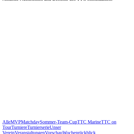
Alle
MVP
Matchday
Sommer-Team-Cup
TTC Marine
TTC on
Tour
Turniere
Turnierserie
Unser
Verein
Veranstaltungen
Vorschau
Wochenrückblick