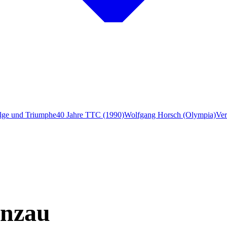
lge und Triumphe
40 Jahre TTC (1990)
Wolfgang Horsch (Olympia)
Ver
enzau