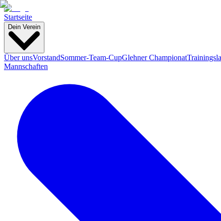
Startseite
Dein Verein
Über uns
Vorstand
Sommer-Team-Cup
Glehner Championat
Trainingsl
Mannschaften