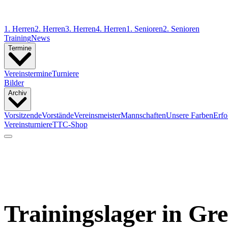
1. Herren
2. Herren
3. Herren
4. Herren
1. Senioren
2. Senioren
Training
News
Termine
Vereinstermine
Turniere
Bilder
Archiv
Vorsitzende
Vorstände
Vereinsmeister
Mannschaften
Unsere Farben
Erfo
Vereinsturniere
TTC-Shop
Trainingslager in Gr