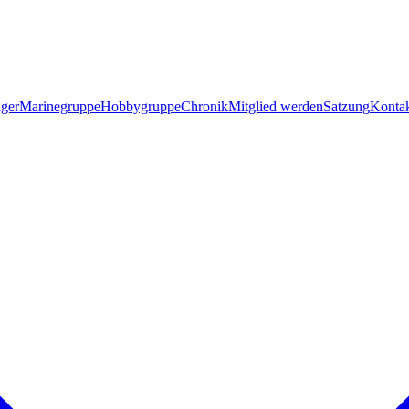
ager
Marinegruppe
Hobbygruppe
Chronik
Mitglied werden
Satzung
Konta