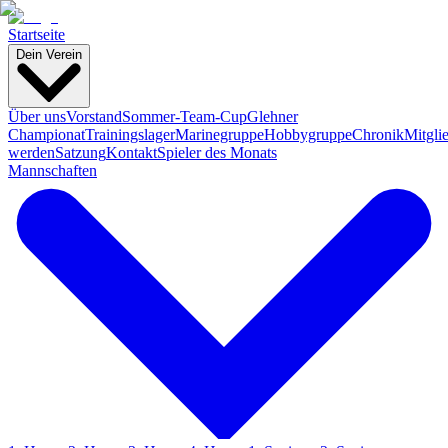
Startseite
Dein Verein
Über uns
Vorstand
Sommer-Team-Cup
Glehner
Championat
Trainingslager
Marinegruppe
Hobbygruppe
Chronik
Mitgli
werden
Satzung
Kontakt
Spieler des Monats
Mannschaften