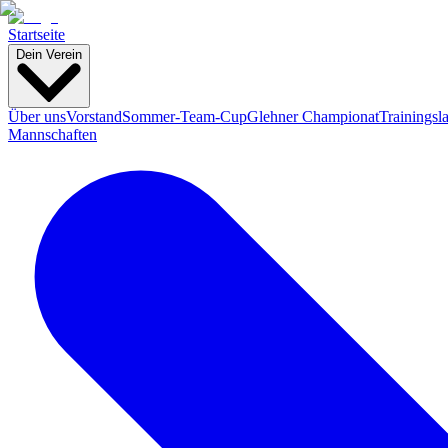
Startseite
Dein Verein
Über uns
Vorstand
Sommer-Team-Cup
Glehner Championat
Trainingsl
Mannschaften