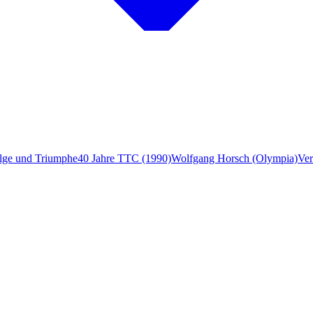
lge und Triumphe
40 Jahre TTC (1990)
Wolfgang Horsch (Olympia)
Ver