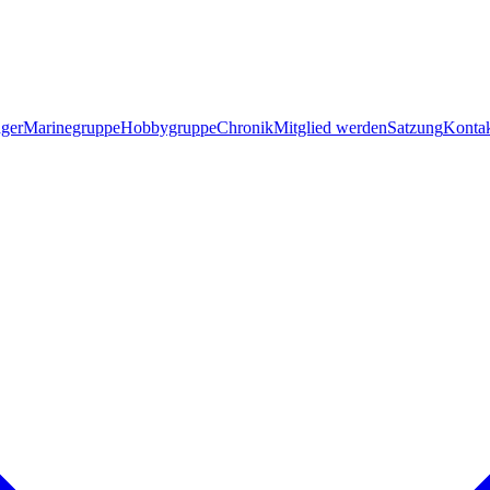
ager
Marinegruppe
Hobbygruppe
Chronik
Mitglied werden
Satzung
Konta