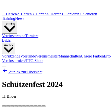
1. Herren
2. Herren
3. Herren
4. Herren
1. Senioren
2. Senioren
Training
News
Termine
Vereinstermine
Turniere
Bilder
Archiv
Vorsitzende
Vorstände
Vereinsmeister
Mannschaften
Unsere Farben
Erfo
Vereinsturniere
TTC-Shop
Zurück zur Übersicht
Schützenfest 2024
11 Bilder