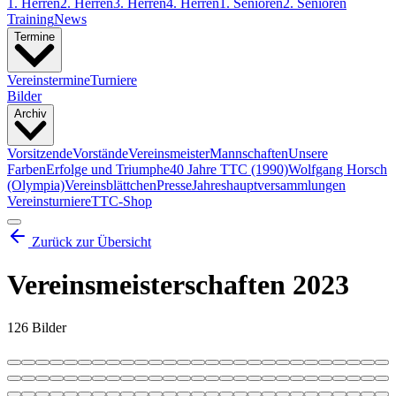
1. Herren
2. Herren
3. Herren
4. Herren
1. Senioren
2. Senioren
Training
News
Termine
Vereinstermine
Turniere
Bilder
Archiv
Vorsitzende
Vorstände
Vereinsmeister
Mannschaften
Unsere
Farben
Erfolge und Triumphe
40 Jahre TTC (1990)
Wolfgang Horsch
(Olympia)
Vereinsblättchen
Presse
Jahreshauptversammlungen
Vereinsturniere
TTC-Shop
Zurück zur Übersicht
Vereinsmeisterschaften 2023
126 Bilder