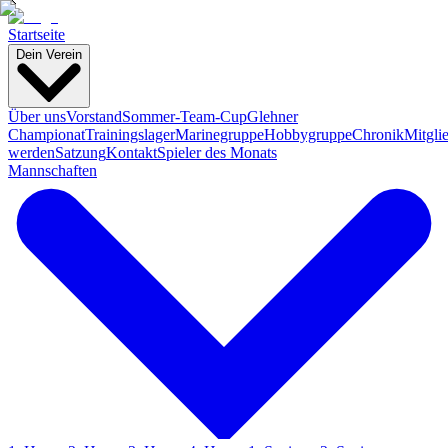
Startseite
Dein Verein
Über uns
Vorstand
Sommer-Team-Cup
Glehner
Championat
Trainingslager
Marinegruppe
Hobbygruppe
Chronik
Mitgli
werden
Satzung
Kontakt
Spieler des Monats
Mannschaften